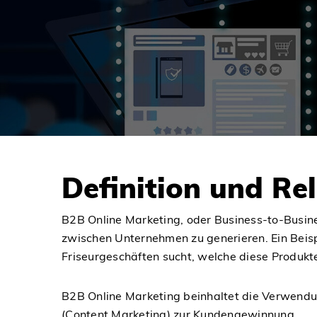
SKIP
TO
Definition und Re
CONTENT
B2B Online Marketing, oder Business-to-Busine
zwischen Unternehmen zu generieren. Ein Beisp
Friseurgeschäften sucht, welche diese Produkt
B2B Online Marketing beinhaltet die Verwend
(Content Marketing) zur Kundengewinnung.