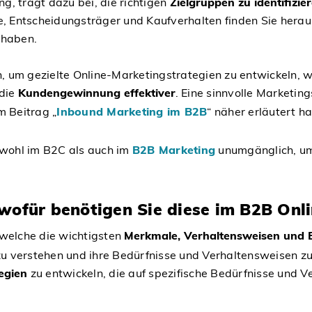
g, trägt dazu bei, die richtigen
Zielgruppen zu identifizi
Entscheidungsträger und Kaufverhalten finden Sie heraus,
 haben.
 um gezielte Online-Marketingstrategien zu entwickeln, we
 die
Kundengewinnung effektiver
. Eine sinnvolle Marketin
m Beitrag „
Inbound Marketing im B2B
“ näher erläutert h
sowohl im B2C als auch im
B2B Marketing
unumgänglich, u
wofür benötigen Sie diese im B2B Onl
 welche die wichtigsten
Merkmale, Verhaltensweisen und B
u verstehen und ihre Bedürfnisse und Verhaltensweisen zu
egien
zu entwickeln, die auf spezifische Bedürfnisse und 