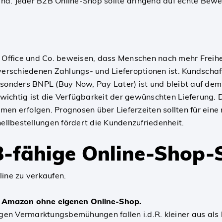
sind. Jeder B2B Online-Shop sollte dringend auf echte Bew
ome Office und Co. beweisen, dass Menschen nach mehr Freihe
verschiedenen Zahlungs- und Lieferoptionen ist. Kundschaft 
nders BNPL (Buy Now, Pay Later) ist und bleibt auf dem 
o wichtig ist die Verfügbarkeit der gewünschten Lieferung.
en erfolgen. Prognosen über Lieferzeiten sollten für ein
llbestellungen fördert die Kundenzufriedenheit.
B-fähige Online-Shop-
line zu verkaufen.
e Amazon ohne eigenen Online-Shop.
en Vermarktungsbemühungen fallen i.d.R. kleiner aus als 