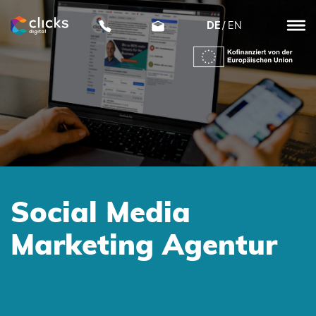
DE
EN
clicks
digital
Social Media
Marketing Agentur