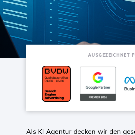
AUSGEZEICHNET 
SKIP
TO
CONTENT
Als KI Agentur decken wir den ges