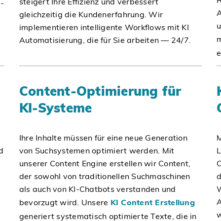
R
steigert Ihre Effizienz und verbessert
I-
A
gleichzeitig die Kundenerfahrung. Wir
u
implementieren intelligente Workflows mit KI
Automatisierung, die für Sie arbeiten — 24/7.
e
Content-Optimierung für
KI-Systeme
Ihre Inhalte müssen für eine neue Generation
M
d
von Suchsystemen optimiert werden. Mit
L
unserer Content Engine erstellen wir Content,
C
der sowohl von traditionellen Suchmaschinen
d
als auch von KI-Chatbots verstanden und
W
A
bevorzugt wird. Unsere
KI Content Erstellung
w
generiert systematisch optimierte Texte, die in