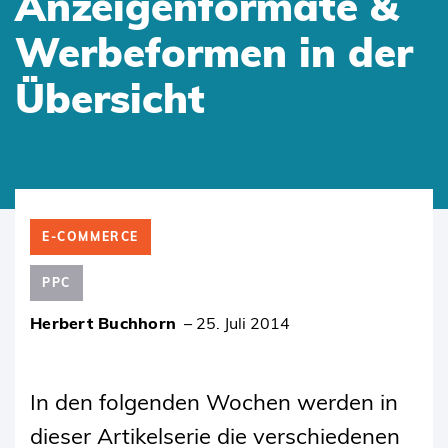
Anzeigenformate &
Werbeformen in der
Übersicht
SKIP
TO
E-COMMERCE
CONTENT
PPC
Herbert Buchhorn
–
25. Juli 2014
In den folgenden Wochen werden in
dieser Artikelserie die verschiedenen