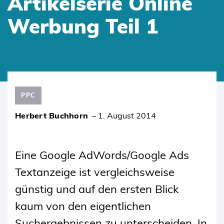
Artikelserie Online
Werbung Teil 1
SKIP
TO
PPC
CONTENT
Herbert Buchhorn
–
1. August 2014
Eine Google AdWords/Google Ads
Textanzeige ist vergleichsweise
günstig und auf den ersten Blick
kaum von den eigentlichen
Suchergebnissen zu unterscheiden. In