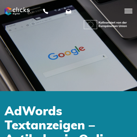
clicks
digital
AdWords
Textanzeigen –