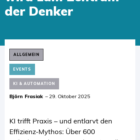
der Denker
SKIP
TO
ALLGEMEIN
CONTENT
EVENTS
KI & AUTOMATION
Björn Frasiak
–
29. Oktober 2025
KI trifft Praxis – und entlarvt den
Effizienz-Mythos: Über 600