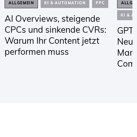
ALLGEMEIN
KI & AUTOMATION
PPC
ALLGE
KI & 
AI Overviews, steigende
CPCs und sinkende CVRs:
GPT-
Warum Ihr Content jetzt
Neue
performen muss
Mark
Com