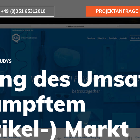
+49 (0)351 65312010
PROJEKTANFRAGE
TUDYS
ng des Umsat
ämpftem
ikel-) Markt