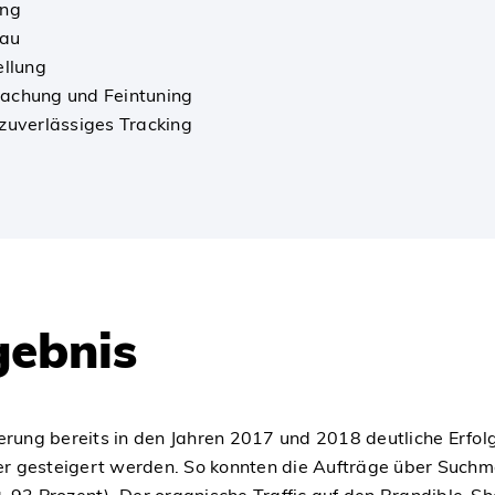
ung
bau
ellung
achung und Feintuning
zuverlässiges Tracking
gebnis
ung bereits in den Jahren 2017 und 2018 deutliche Erfol
er gesteigert werden. So konnten die Aufträge über Suchm
 93 Prozent). Der organische Traffic auf den Brandible-S