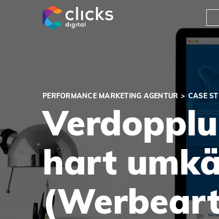
clicks digital
PERFORMANCE MARKETING AGENTUR
CASE S
Verdopplu
hart umk
(Werbeart