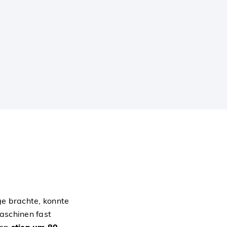
ge brachte, konnte
aschinen fast
hop
stieg um 80