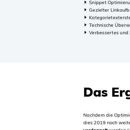
Snippet Optimier
Gezielter Linkauf
Kategorietexterst
Technische Überw
Verbessertes und 
Das Er
Nachdem die Optimier
dies 2019 noch weit
verdoppelt
werden (+