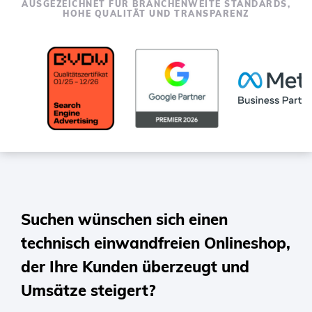
AUSGEZEICHNET FÜR BRANCHENWEITE STANDARDS,
TO
HOHE QUALITÄT UND TRANSPARENZ
CONTENT
Suchen wünschen sich einen
technisch einwandfreien Onlineshop,
der Ihre Kunden überzeugt und
Umsätze steigert?