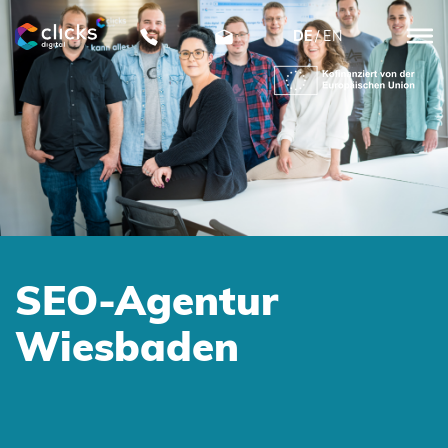
DE
EN
clicks
digital
SEO-Agentur
Wiesbaden