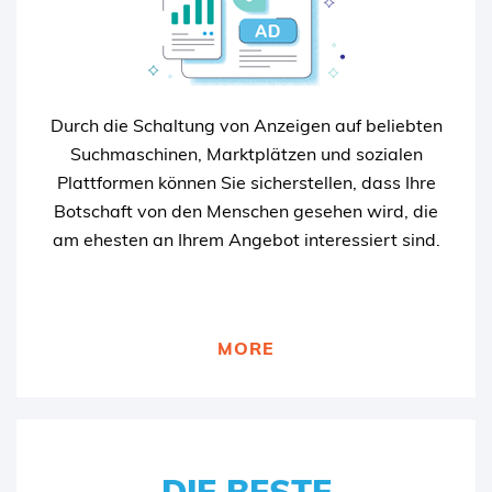
Bezahlte Werbung ermöglicht es Ihnen
außerdem, Ihre Anzeigen auf bestimmte
demografische Gruppen auszurichten, wodurch
die Wahrscheinlichkeit, dass Ihre Botschaft von
Menschen gesehen wird, die sich für Ihr
Durch die Schaltung von Anzeigen auf beliebten
Angebot interessieren, noch größer wird. Wir
Suchmaschinen, Marktplätzen und sozialen
schalten für Sie die passende Werbung in
Plattformen können Sie sicherstellen, dass Ihre
Suchmaschinen und auf Social Media.
Botschaft von den Menschen gesehen wird, die
am ehesten an Ihrem Angebot interessiert sind.
MEHR ZU PAID-ADVERTISING
MORE