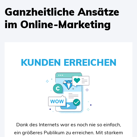
Ganzheitliche Ansätze
im Online-Marketing
KUNDEN ERREICHEN
KUNDEN ERREICHEN
Die Themen, die Ihre Kunden interessieren, zu
entdecken und aufzugreifen, ist für den Erfolg
eines jeden Unternehmens unerlässlich. Sobald
Sie wissen, welche Themen für Ihre Zielgruppe
wichtig sind, können Sie Inhalte erstellen, die
Dank des Internets war es noch nie so einfach,
diese Themen aufgreifen.
ein größeres Publikum zu erreichen. Mit starkem