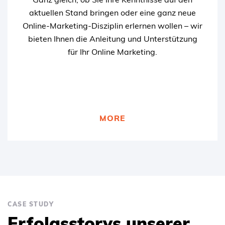
stellen und sich von Experten beraten zu lassen.
aktuellen Stand bringen oder eine ganz neue
Online-Marketing-Disziplin erlernen wollen – wir
bieten Ihnen die Anleitung und Unterstützung
für Ihr Online Marketing.
MEHR ZU UNSEREN WORKSHOPS UND
SEMINAREN
MORE
CASE STUDY
Erfolgsstorys unserer