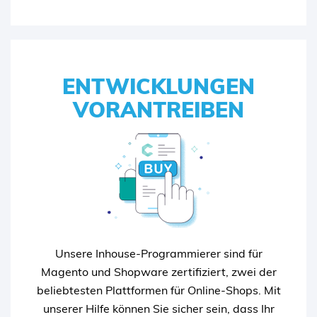
ENTWICKLUNGEN
ENTWICKLUNGEN
VORANTREIBEN
VORANTREIBEN
Darüber hinaus kann unser Programmierteam
Ihnen bei einem Relaunch helfen, ganz gleich, ob
Sie von Grund auf neu anfangen oder einen
bestehenden Shop aktualisieren wollen. Wir
arbeiten mit Ihnen zusammen, um eine
Unsere Inhouse-Programmierer sind für
maßgeschneiderte Lösung zu entwickeln, die
Magento und Shopware zertifiziert, zwei der
Ihren Anforderungen entspricht und Ihr
beliebtesten Plattformen für Online-Shops. Mit
Unternehmen voranbringt.
unserer Hilfe können Sie sicher sein, dass Ihr