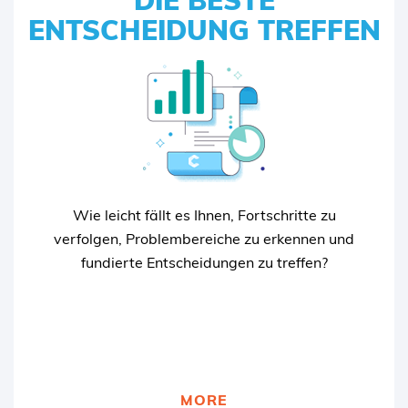
DIE BESTE
DIE BESTE
ENTSCHEIDUNG TREFFEN
ENTSCHEIDUNG TREFFEN
Unsere Reportings helfen Ihnen,
Optimierungsprozess zu überblicken und
Erfolge direkt zu erfassen. Darüber hinaus
können Sie mit unseren individuellen
Dashboards die Zahlen jederzeit selbst
Wie leicht fällt es Ihnen, Fortschritte zu
überwachen und fundiertere Entscheidungen
verfolgen, Problembereiche zu erkennen und
treffen.
fundierte Entscheidungen zu treffen?
MEHR ZUR WEBANALYSE
MORE