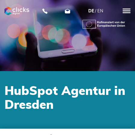
DE
EN
clicks
digital
HubSpot Agentur in
Dresden
SKIP