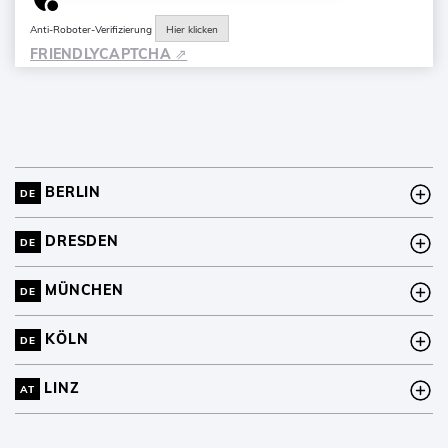
Anti-Roboter-Verifizierung
Hier klicken
FRIENDLY
CAPTCHA ⇗
BERLIN
DE
DRESDEN
DE
MÜNCHEN
DE
KÖLN
DE
LINZ
AT