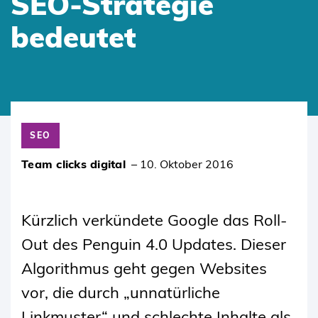
SEO-Strategie
bedeutet
SKIP
TO
SEO
CONTENT
Team clicks digital
–
10. Oktober 2016
Kürzlich verkündete Google das Roll-
Out des Penguin 4.0 Updates. Dieser
Algorithmus geht gegen Websites
vor, die durch „unnatürliche
Linkmuster“ und schlechte Inhalte als