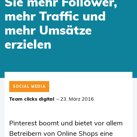
Sie mehr Follower,
mehr Traffic und
mehr Umsätze
erzielen
SKIP
TO
SOCIAL MEDIA
CONTENT
Team clicks digital
–
23. März 2016
Pinterest boomt und bietet vor allem
Betreibern von Online Shops eine