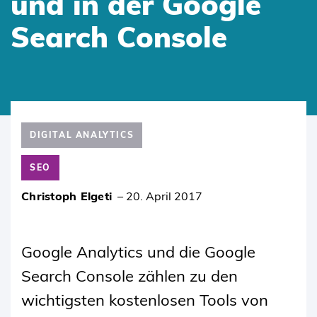
und in der Google
Search Console
SKIP
TO
DIGITAL ANALYTICS
CONTENT
SEO
Christoph Elgeti
–
20. April 2017
Google Analytics und die Google
Search Console zählen zu den
wichtigsten kostenlosen Tools von