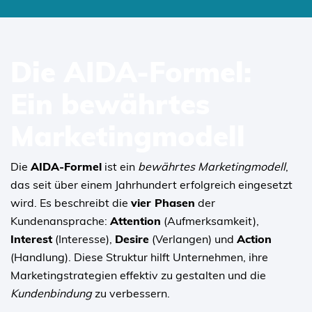
SKIP
TO
Die AIDA-Formel:
CONTENT
Ein bewährtes
Marketingmodell
Die
AIDA-Formel
ist ein
bewährtes Marketingmodell
,
das seit über einem Jahrhundert erfolgreich eingesetzt
wird. Es beschreibt die
vier Phasen
der
Kundenansprache:
Attention
(Aufmerksamkeit),
Interest
(Interesse),
Desire
(Verlangen) und
Action
(Handlung). Diese Struktur hilft Unternehmen, ihre
Marketingstrategien effektiv zu gestalten und die
Kundenbindung
zu verbessern.