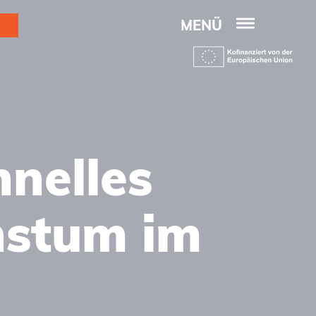
MENÜ
hnelles
hstum im