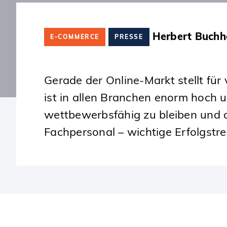
SKIP
TO
CONTENT
Herbert Buchh
E-COMMERCE
PRESSE
Gerade der Online-Markt stellt fü
ist in allen Branchen enorm hoch u
wettbewerbsfähig zu bleiben und d
Fachpersonal – wichtige Erfolgstre