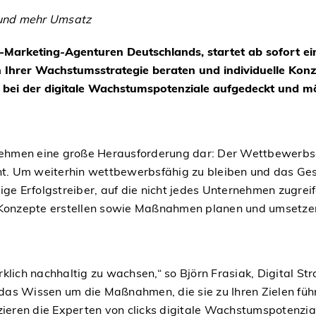
n und mehr Umsatz
e-Marketing-Agenturen Deutschlands, startet ab sofort ein
rer Wachstumsstrategie beraten und individuelle Konzep
ung, bei der digitale Wachstumspotenziale aufgedeckt u
rnehmen eine große Herausforderung dar: Der Wettbewerbsd
rnt. Um weiterhin wettbewerbsfähig zu bleiben und das Ges
tige Erfolgstreiber, auf die nicht jedes Unternehmen zugr
, Konzepte erstellen sowie Maßnahmen planen und umsetze
lich nachhaltig zu wachsen,“ so Björn Frasiak, Digital Stra
r das Wissen um die Maßnahmen, die sie zu Ihren Zielen füh
izieren die Experten von clicks digitale Wachstumspotenzi