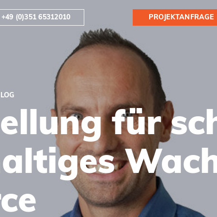
+49 (0)351 65312010
PROJEKTANFRAGE
BLOG
llung für sc
altiges Wac
ce