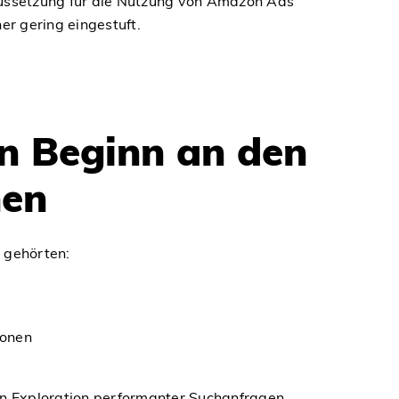
aussetzung für die Nutzung von Amazon Ads
r gering eingestuft.
n Beginn an den
nen
u gehörten:
ionen
n Exploration performanter Suchanfragen