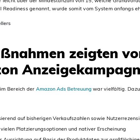
r leicht über der Mindestanzahl von 15, welche Grundvor
ail Readiness genannt, wurde somit vom System anfangs ehe
llers
ßnahmen zeigten vo
zon Anzeigekampag
im Bereich der
Amazon Ads Betreuung
war vielfältig. Daz
ierend auf bisherigen Verkaufszahlen sowie Nutzerrezens
vielen Platzierungsoptionen und nativer Erscheinung
Ausrichtung auf Basis der Produktdaten zur großflächige