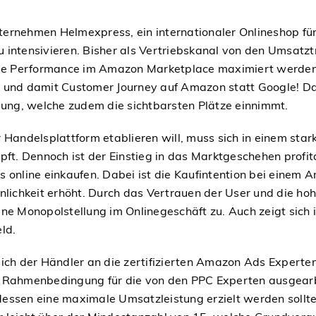
ternehmen Helmexpress, ein internationaler Onlineshop f
 intensivieren. Bisher als Vertriebskanal von den Umsatzt
die Performance im Amazon Marketplace maximiert werden. 
 und damit Customer Journey auf Amazon statt Google! Dab
ng, welche zudem die sichtbarsten Plätze einnimmt.
 Handelsplattform etablieren will, muss sich in einem sta
pft. Dennoch ist der Einstieg in das Marktgeschehen profi
 online einkaufen. Dabei ist die Kaufintention bei einem 
ichkeit erhöht. Durch das Vertrauen der User und die hoh
 Monopolstellung im Onlinegeschäft zu. Auch zeigt sich i
ld.
 der Händler an die zertifizierten Amazon Ads Experten v
n. Rahmenbedingung für die von den PPC Experten ausgear
essen eine maximale Umsatzleistung erzielt werden sollte