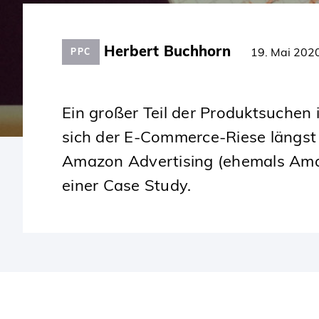
SKIP
TO
CONTENT
Herbert Buchhorn
19. Mai 202
PPC
Ein großer Teil der Produktsuchen
sich der E-Commerce-Riese längst
Amazon Advertising (ehemals Ama
einer Case Study.