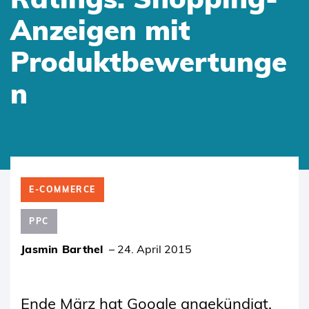
Anzeigen mit
Produktbewertunge
n
SKIP
TO
E-COMMERCE
CONTENT
PPC
Jasmin Barthel
–
24. April 2015
Ende März hat Google angekündigt,