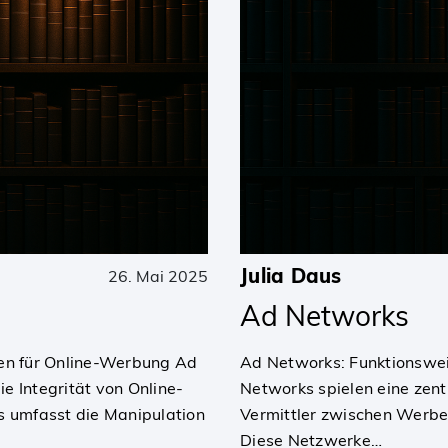
Julia Daus
26. Mai 2025
Ad Networks
n für Online-Werbung Ad
Ad Networks: Funktionswe
ie Integrität von Online-
Networks spielen eine zentr
 umfasst die Manipulation
Vermittler zwischen Werbe
Diese Netzwerke…