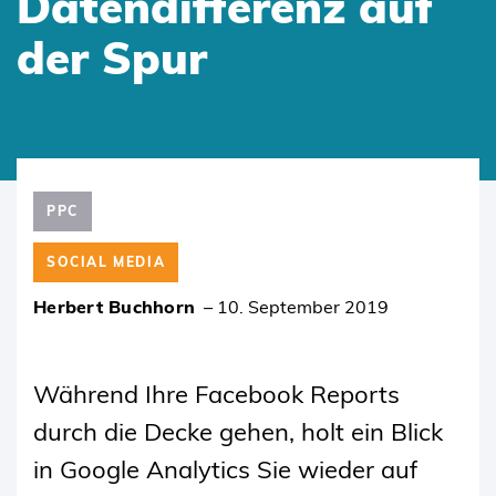
Datendifferenz auf
der Spur
SKIP
TO
PPC
CONTENT
SOCIAL MEDIA
Herbert Buchhorn
–
10. September 2019
Während Ihre Facebook Reports
durch die Decke gehen, holt ein Blick
in Google Analytics Sie wieder auf