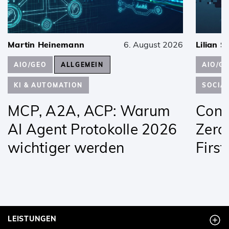
Martin Heinemann
6. August 2026
Lilian S
AIO/GEO
ALLGEMEIN
AIO/G
KI & AUTOMATION
SOCIA
MCP, A2A, ACP: Warum
Conte
AI Agent Protokolle 2026
Zero
wichtiger werden
Firs
LEISTUNGEN