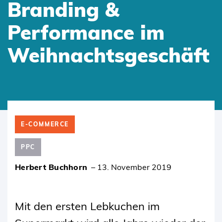
Branding &
Performance im
Weihnachtsgeschäft
SKIP
TO
E-COMMERCE
CONTENT
PPC
Herbert Buchhorn
–
13. November 2019
Mit den ersten Lebkuchen im